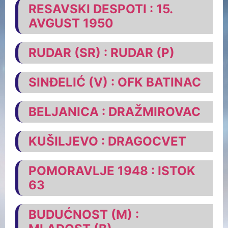
RESAVSKI DESPOTI : 15.
AVGUST 1950
RUDAR (SR) : RUDAR (P)
SINĐELIĆ (V) : OFK BATINAC
BELJANICA : DRAŽMIROVAC
KUŠILJEVO : DRAGOCVET
POMORAVLJE 1948 : ISTOK
63
BUDUĆNOST (M) :