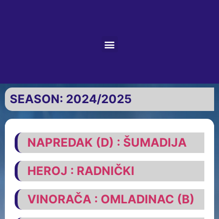
SEASON:
2024/2025
NAPREDAK (D) : ŠUMADIJA
HEROJ : RADNIČKI
VINORAČA : OMLADINAC (B)