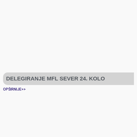
DELEGIRANJE MFL SEVER 24. KOLO
OPŠIRNIJE>>