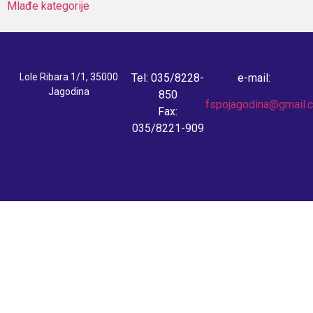
Mlađe kategorije
Lole Ribara 1/1, 35000
Tel: 035/8228-
e-mail:
Jagodina
850
fspojagodina@gmail.
Fax:
035/8221-909