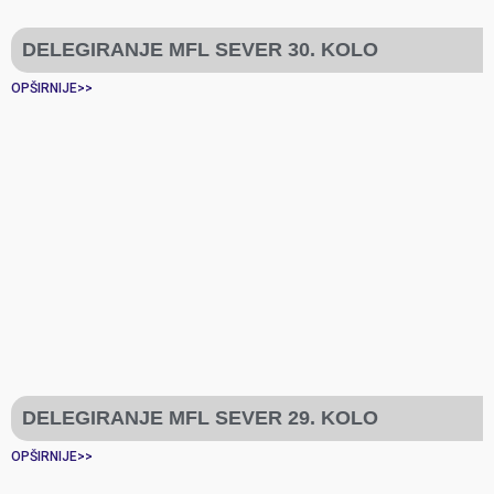
DELEGIRANJE MFL SEVER 30. KOLO
OPŠIRNIJE>>
DELEGIRANJE MFL SEVER 29. KOLO
OPŠIRNIJE>>