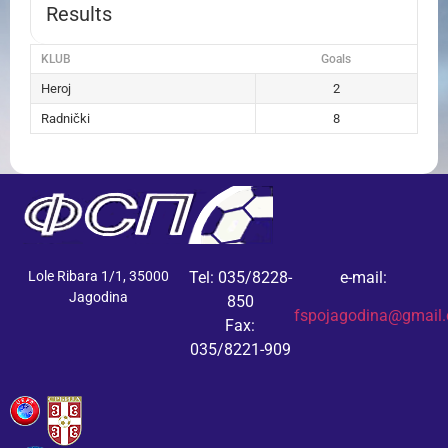
Results
KLUB
Goals
Heroj
2
Radnički
8
Lole Ribara 1/1, 35000
Tel: 035/8228-
e-mail:
Jagodina
850
fspojagodina@gmail
Fax:
035/8221-909