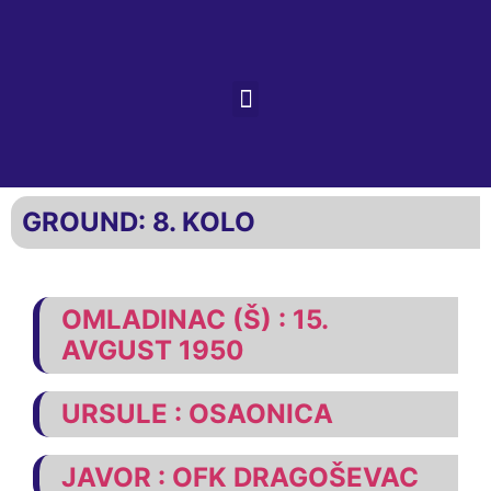
GROUND:
8. KOLO
OMLADINAC (Š) : 15.
AVGUST 1950
URSULE : OSAONICA
JAVOR : OFK DRAGOŠEVAC