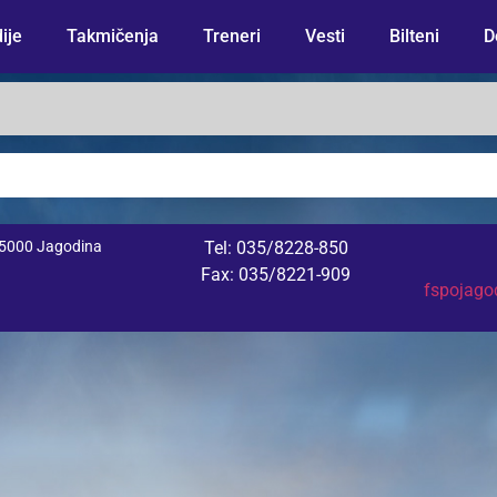
ije
Takmičenja
Treneri
Vesti
Bilteni
D
 35000 Jagodina
Tel: 035/8228-850
Fax: 035/8221-909
fspojag