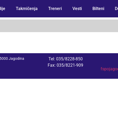
ije
Takmičenja
Treneri
Vesti
Bilteni
D
 35000 Jagodina
Tel: 035/8228-850
Fax: 035/8221-909
fspojag