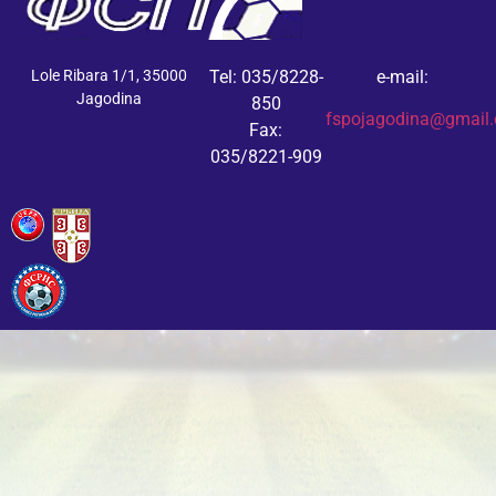
Lole Ribara 1/1, 35000
Tel: 035/8228-
e-mail:
Jagodina
850
fspojagodina@gmail
Fax:
035/8221-909