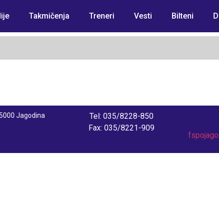
ije
Takmičenja
Treneri
Vesti
Bilteni
D
 35000 Jagodina
Tel: 035/8228-850
Fax: 035/8221-909
fspojag