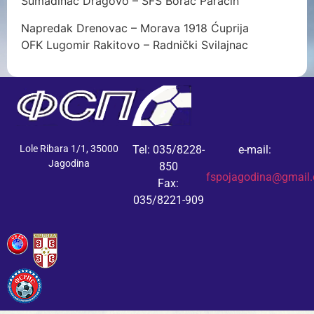
Šumadinac Dragovo – SFS Borac Paraćin
Napredak Drenovac – Morava 1918 Ćuprija
OFK Lugomir Rakitovo – Radnički Svilajnac
Lole Ribara 1/1, 35000
Tel: 035/8228-
e-mail:
Jagodina
850
fspojagodina@gmail
Fax:
035/8221-909