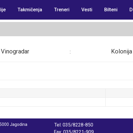
ije
Takmičenja
Treneri
Vesti
Bilteni
D
Vinogradar
Kolonija
:
 35000 Jagodina
Tel: 035/8228-850
Fax: 035/8221-909