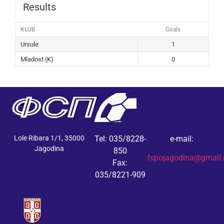
Results
KLUB
Goals
Ursule
1
Mladost (K)
0
Lole Ribara 1/1, 35000
Tel: 035/8228-
e-mail:
Jagodina
850
fspojagodina@gmail
Fax:
035/8221-909