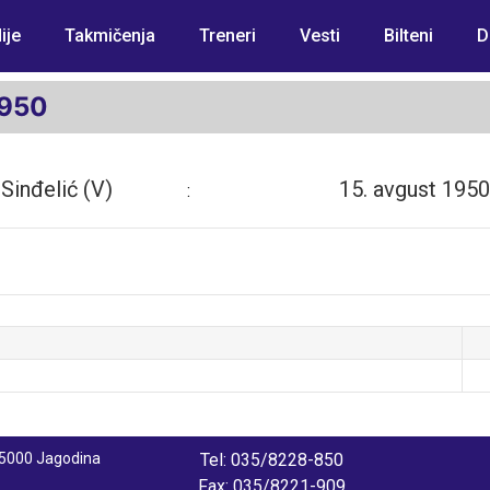
ije
Takmičenja
Treneri
Vesti
Bilteni
D
1950
Sinđelić (V)
15. avgust 1950
:
 35000 Jagodina
Tel: 035/8228-850
Fax: 035/8221-909