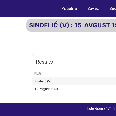
Početna
Savez
Sud
SINĐELIĆ (V) : 15. AVGUST 
Results
KLUB
Sinđelić (V)
15. avgust 1950
Lole Ribara 1/1,