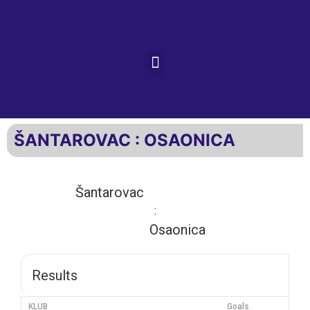
ŠANTAROVAC : OSAONICA
Šantarovac
:
Osaonica
Results
KLUB
Goals