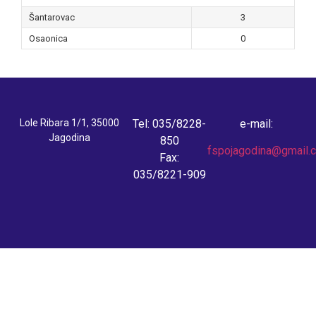
Šantarovac
3
Osaonica
0
Lole Ribara 1/1, 35000
Tel: 035/8228-
e-mail:
Jagodina
850
fspojagodina@gmail.
Fax:
035/8221-909