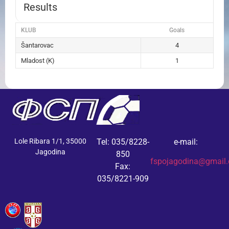
Results
KLUB
Goals
Šantarovac
4
Mladost (K)
1
Lole Ribara 1/1, 35000
Tel: 035/8228-
e-mail:
Jagodina
850
fspojagodina@gmail
Fax:
035/8221-909