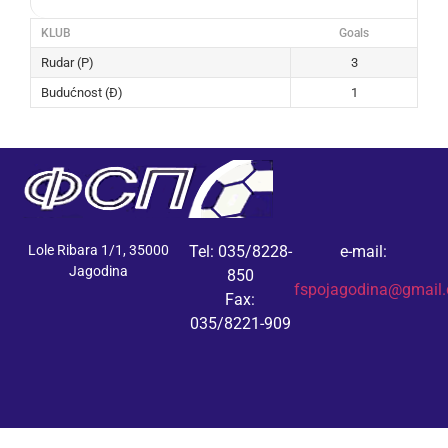
KLUB
Goals
Rudar (P)
3
Budućnost (Đ)
1
Lole Ribara 1/1, 35000
Tel: 035/8228-
e-mail:
Jagodina
850
fspojagodina@gmail
Fax:
035/8221-909