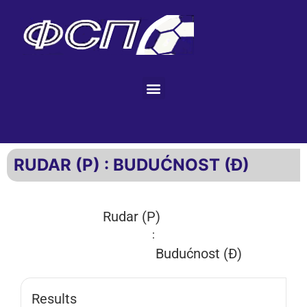
RUDAR (P) : BUDUĆNOST (Đ)
Rudar (P)
:
Budućnost (Đ)
Results