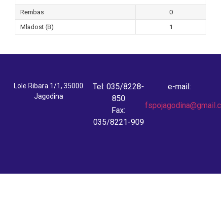
Rembas
0
Mladost (B)
1
Lole Ribara 1/1, 35000
Tel: 035/8228-
e-mail:
Jagodina
850
fspojagodina@gmail.
Fax:
035/8221-909