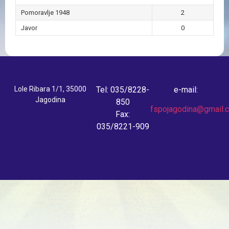
Pomoravlje 1948
2
Javor
0
Lole Ribara 1/1, 35000
Tel: 035/8228-
e-mail:
Jagodina
850
fspojagodina@gmail.
Fax:
035/8221-909