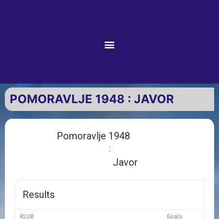
POMORAVLJE 1948 : JAVOR
Pomoravlje 1948
:
Javor
Results
KLUB
Goals