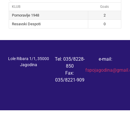
KLUB
Goals
Pomoravlje 1948
2
Resavski Despoti
0
Lole Ribara 1/1, 35000
Tel: 035/8228-
e-mail:
Jagodina
850
fspojagodina@gmail
Fax:
035/8221-909