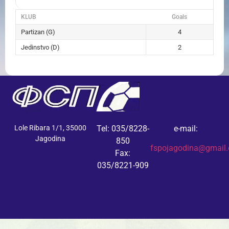
KLUB
Goals
Partizan (G)
4
Jedinstvo (D)
2
Lole Ribara 1/1, 35000
Tel: 035/8228-
e-mail:
Jagodina
850
fspojagodina@gmail
Fax:
035/8221-909