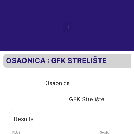
OSAONICA : GFK STRELIŠTE
Osaonica
:
GFK Strelište
Results
KLUB
Goals