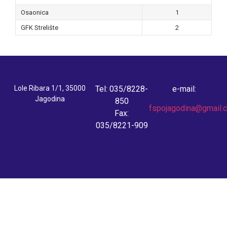
Osaonica
1
GFK Strelište
2
Lole Ribara 1/1, 35000
Tel: 035/8228-
e-mail:
Jagodina
850
fspojagodina@gmail.
Fax:
035/8221-909