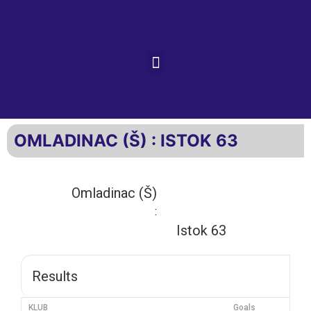
OMLADINAC (Š) : ISTOK 63
Omladinac (Š)
:
Istok 63
Results
KLUB
Goals