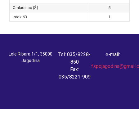
Omladinac (Š)
5
Istok 63
1
Lole Ribara 1/1, 35000
Tel: 035/8228-
e-mail:
Jagodina
850
fspojagodina@gmail.
Fax:
035/8221-909