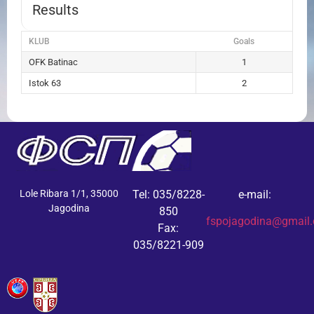
Results
KLUB
Goals
OFK Batinac
1
Istok 63
2
Lole Ribara 1/1, 35000
Tel: 035/8228-
e-mail:
Jagodina
850
fspojagodina@gmail
Fax:
035/8221-909