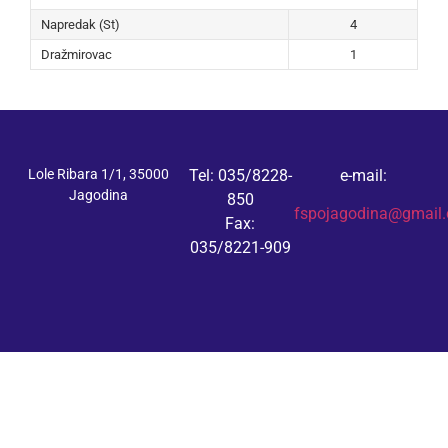
Napredak (St)
4
Dražmirovac
1
Lole Ribara 1/1, 35000
Tel: 035/8228-
e-mail:
Jagodina
850
fspojagodina@gmail
Fax:
035/8221-909