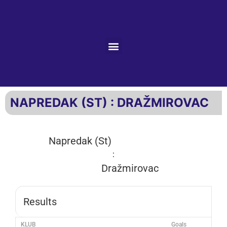
NAPREDAK (ST) : DRAŽMIROVAC
Napredak (St)
:
Dražmirovac
Results
KLUB
Goals