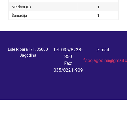
Mladost (B)
1
Šumadija
1
Lole Ribara 1/1, 35000
Tel: 035/8228-
e-mail:
Jagodina
850
fspojagodina@gmail.
Fax:
035/8221-909