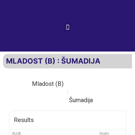
MLADOST (B) : ŠUMADIJA
Mladost (B)
:
Šumadija
Results
KLUB
Goals