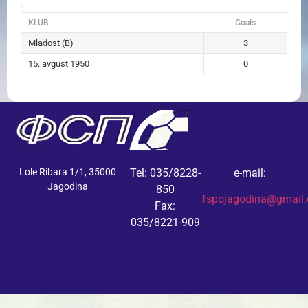
KLUB
Goals
Mladost (B)
3
15. avgust 1950
0
Lole Ribara 1/1, 35000
Tel: 035/8228-
e-mail:
Jagodina
850
fspojagodina@gmail
Fax:
035/8221-909