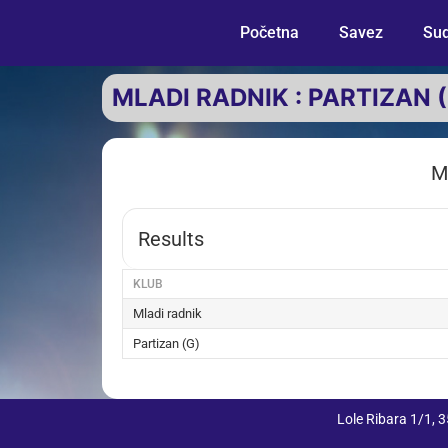
Početna
Savez
Sud
MLADI RADNIK : PARTIZAN 
M
Results
KLUB
Mladi radnik
Partizan (G)
Lole Ribara 1/1,