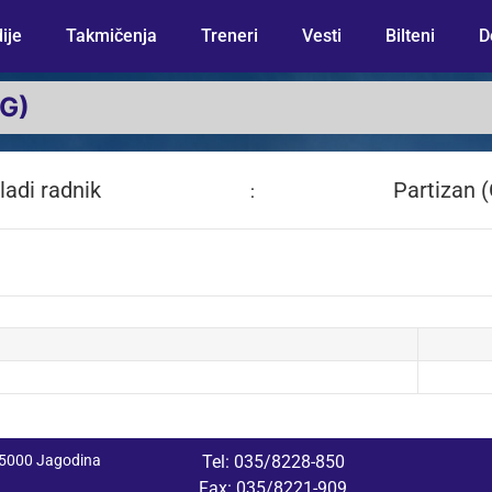
ije
Takmičenja
Treneri
Vesti
Bilteni
D
(G)
ladi radnik
Partizan (
:
 35000 Jagodina
Tel: 035/8228-850
Fax: 035/8221-909