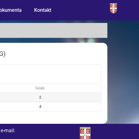
okumenta
Kontakt
G)
Goals
2
4
e-mail: