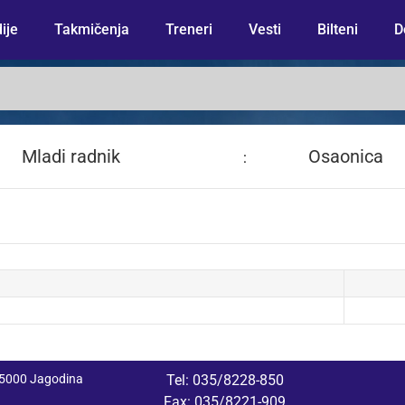
ije
Takmičenja
Treneri
Vesti
Bilteni
D
Mladi radnik
Osaonica
:
 35000 Jagodina
Tel: 035/8228-850
Fax: 035/8221-909