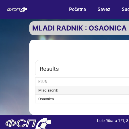
Početna
Savez
Sud
MLADI RADNIK : OSAONICA
Results
KLUB
Mladi radnik
Osaonica
Lole Ribara 1/1,