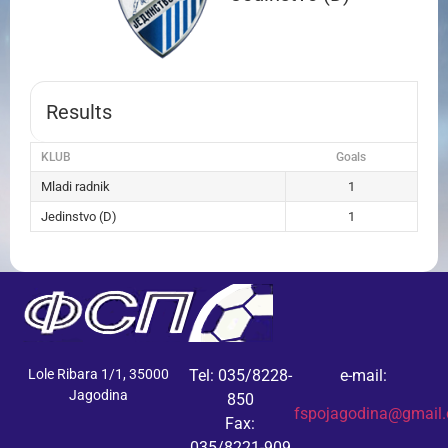
Results
KLUB
Goals
Mladi radnik
1
Jedinstvo (D)
1
Lole Ribara 1/1, 35000
Tel: 035/8228-
e-mail:
Jagodina
850
fspojagodina@gmail
Fax:
035/8221-909