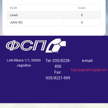
KLUB
Goals
Levač
0
Juhor (G)
3
Lole Ribara 1/1, 35000
Tel: 035/8228-
e-mail:
Jagodina
850
fspojagodina@gmail
Fax:
035/8221-909