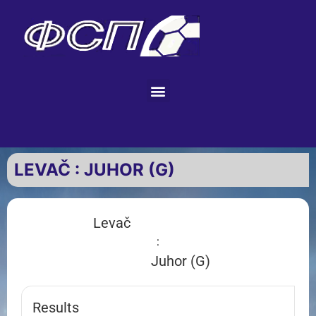
LEVAČ : JUHOR (G)
Levač
:
Juhor (G)
Results