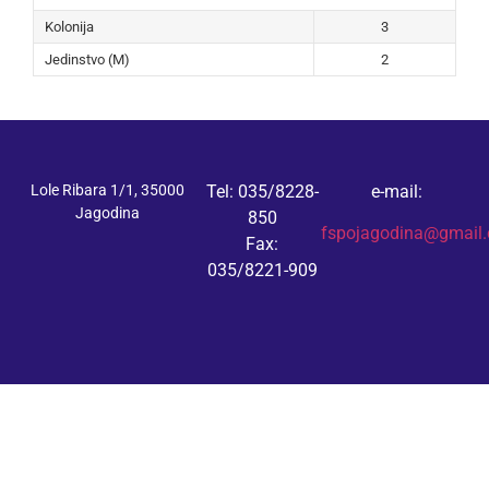
Kolonija
3
Jedinstvo (M)
2
Lole Ribara 1/1, 35000
Tel: 035/8228-
e-mail:
Jagodina
850
fspojagodina@gmail
Fax:
035/8221-909