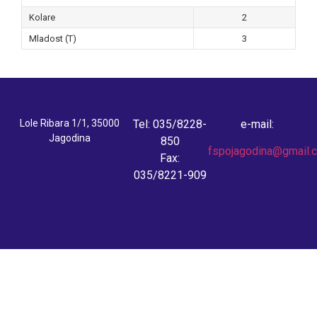
Kolare
2
Mladost (T)
3
Lole Ribara 1/1, 35000
Tel: 035/8228-
e-mail:
Jagodina
850
fspojagodina@gmail.
Fax:
035/8221-909