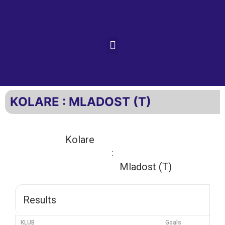
KOLARE : MLADOST (T)
Kolare
:
Mladost (T)
Results
KLUB
Goals