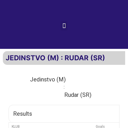
JEDINSTVO (M) : RUDAR (SR)
Jedinstvo (M)
:
Rudar (SR)
Results
KLUB
Goals