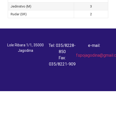
Jedinstvo (M)
3
Rudar (SR)
2
Lole Ribara 1/1, 35000
Tel: 035/8228-
e-mail:
Jagodina
850
fspojagodina@gmail.
Fax:
035/8221-909