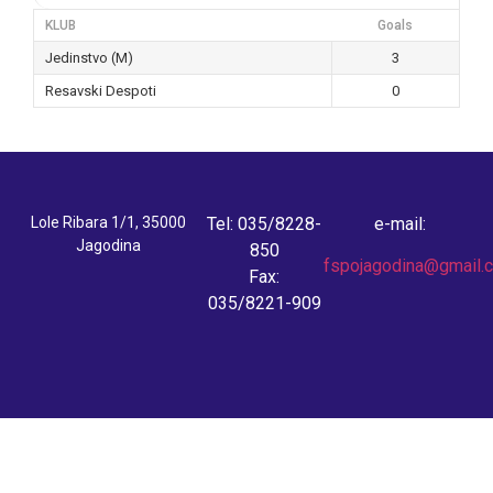
KLUB
Goals
Jedinstvo (M)
3
Resavski Despoti
0
Lole Ribara 1/1, 35000
Tel: 035/8228-
e-mail:
Jagodina
850
fspojagodina@gmail.
Fax:
035/8221-909