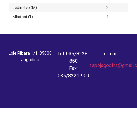
Jedinstvo (M)
2
Mladost (T)
1
Lole Ribara 1/1, 35000
Tel: 035/8228-
e-mail:
Jagodina
850
fspojagodina@gmail.
Fax:
035/8221-909