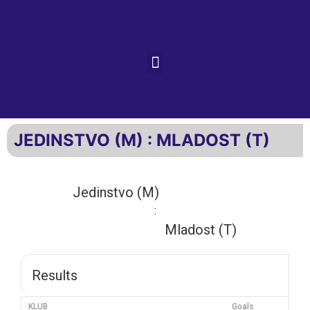
JEDINSTVO (M) : MLADOST (T)
Jedinstvo (M)
:
Mladost (T)
Results
KLUB
Goals