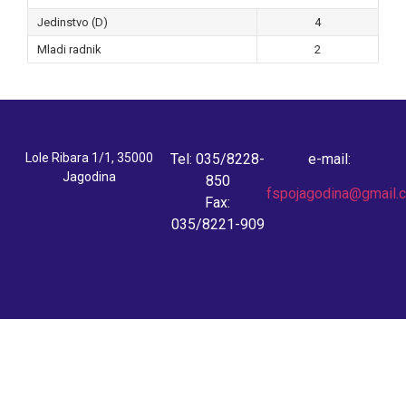
Jedinstvo (D)
4
Mladi radnik
2
Lole Ribara 1/1, 35000
Tel: 035/8228-
e-mail:
Jagodina
850
fspojagodina@gmail.
Fax:
035/8221-909