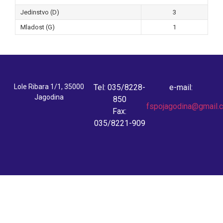
Jedinstvo (D)
3
Mladost (G)
1
Lole Ribara 1/1, 35000
Tel: 035/8228-
e-mail:
Jagodina
850
fspojagodina@gmail.
Fax:
035/8221-909