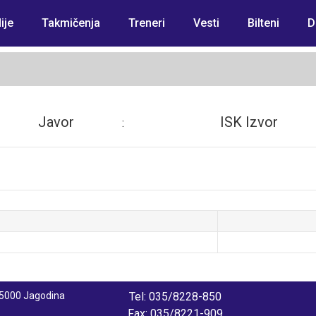
ije
Takmičenja
Treneri
Vesti
Bilteni
D
Javor
ISK Izvor
:
 35000 Jagodina
Tel: 035/8228-850
Fax: 035/8221-909