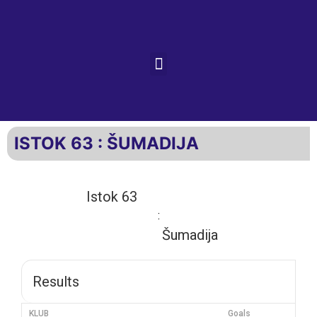
ISTOK 63 : ŠUMADIJA
Istok 63
:
Šumadija
Results
KLUB
Goals