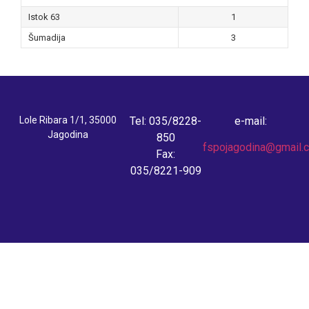
Istok 63
1
Šumadija
3
Lole Ribara 1/1, 35000
Tel: 035/8228-
e-mail:
Jagodina
850
fspojagodina@gmail.
Fax:
035/8221-909