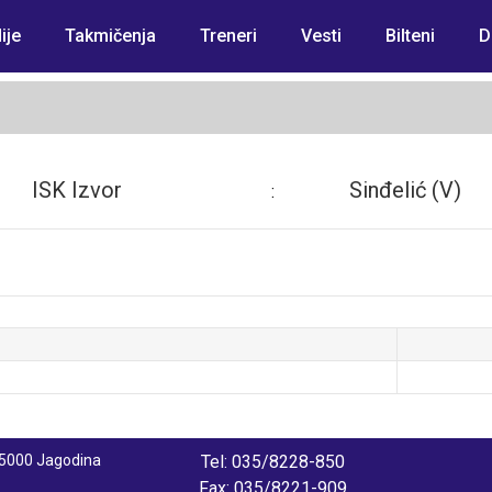
ije
Takmičenja
Treneri
Vesti
Bilteni
D
ISK Izvor
Sinđelić (V)
:
 35000 Jagodina
Tel: 035/8228-850
Fax: 035/8221-909