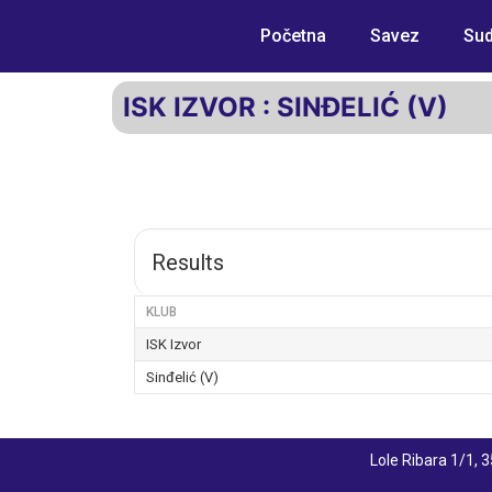
Početna
Savez
Sud
ISK IZVOR : SINĐELIĆ (V)
Results
KLUB
ISK Izvor
Sinđelić (V)
Lole Ribara 1/1,