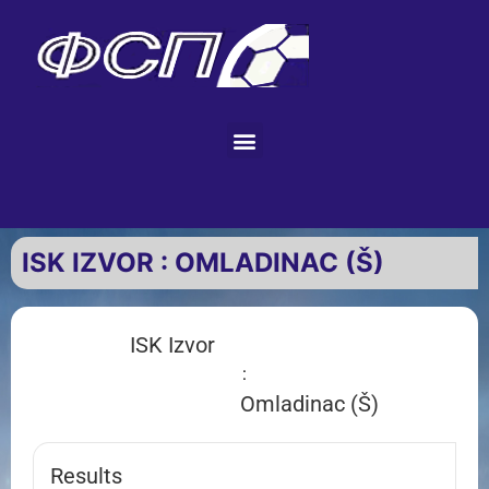
ISK IZVOR : OMLADINAC (Š)
ISK Izvor
:
Omladinac (Š)
Results