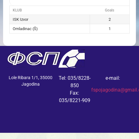
KLUB
Goals
ISK Izvor
2
Omladinac (Š)
1
Lole Ribara 1/1, 35000
Tel: 035/8228-
e-mail:
Jagodina
850
fspojagodina@gmail
Fax:
035/8221-909