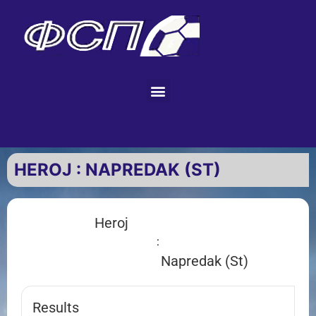
HEROJ : NAPREDAK (ST)
Heroj
:
Napredak (St)
Results