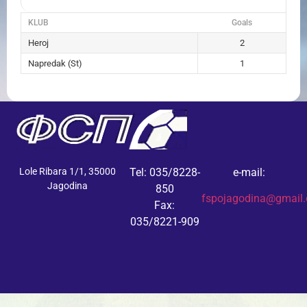
KLUB
Goals
Heroj
2
Napredak (St)
1
Lole Ribara 1/1, 35000
Tel: 035/8228-
e-mail:
Jagodina
850
fspojagodina@gmail
Fax:
035/8221-909