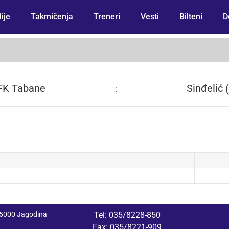
ije
Takmičenja
Treneri
Vesti
Bilteni
D
FK Tabane
Sinđelić 
:
 35000 Jagodina
Tel: 035/8228-850
Fax: 035/8221-909