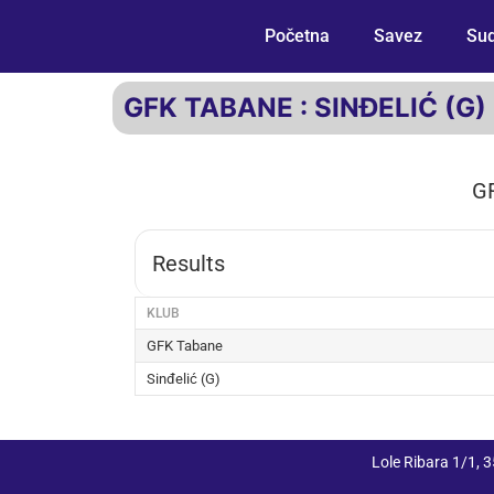
Početna
Savez
Sud
GFK TABANE : SINĐELIĆ (G)
G
Results
KLUB
GFK Tabane
Sinđelić (G)
Lole Ribara 1/1,