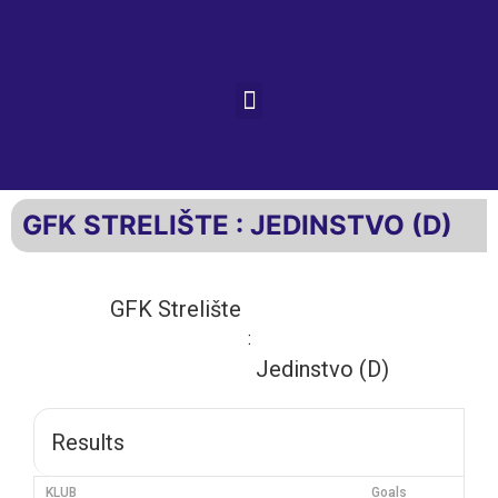
GFK STRELIŠTE : JEDINSTVO (D)
GFK Strelište
:
Jedinstvo (D)
Results
KLUB
Goals