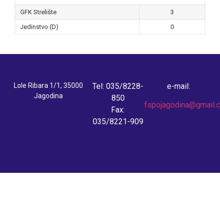
GFK Strelište
3
Jedinstvo (D)
0
Lole Ribara 1/1, 35000
Tel: 035/8228-
e-mail:
Jagodina
850
fspojagodina@gmail.
Fax:
035/8221-909