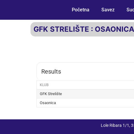
Početna
Savez
Sud
GFK STRELIŠTE : OSAONIC
Results
KLUB
GFK Strelište
Osaonica
Lole Ribara 1/1,