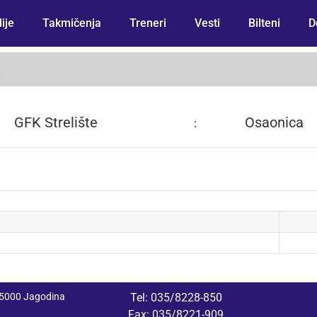
ije
Takmičenja
Treneri
Vesti
Bilteni
D
A
GFK Strelište
Osaonica
:
 35000 Jagodina
Tel: 035/8228-850
Fax: 035/8221-909