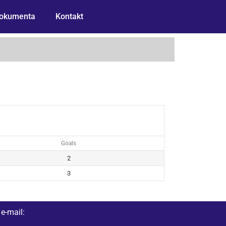
okumenta
Kontakt
Goals
2
3
e-mail: