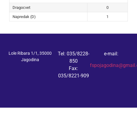
Dragocvet
0
Napredak (D)
1
Lole Ribara 1/1, 35000
Tel: 035/8228-
e-mail:
Jagodina
850
fspojagodina@gmail
Fax:
035/8221-909