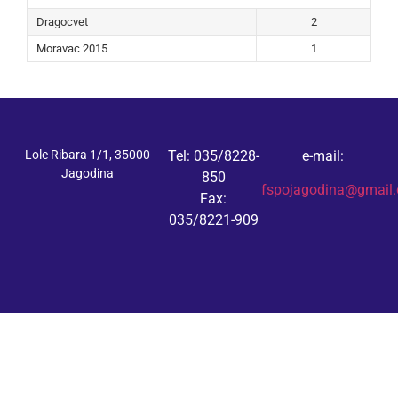
Dragocvet
2
Moravac 2015
1
Lole Ribara 1/1, 35000
Tel: 035/8228-
e-mail:
Jagodina
850
fspojagodina@gmail
Fax:
035/8221-909