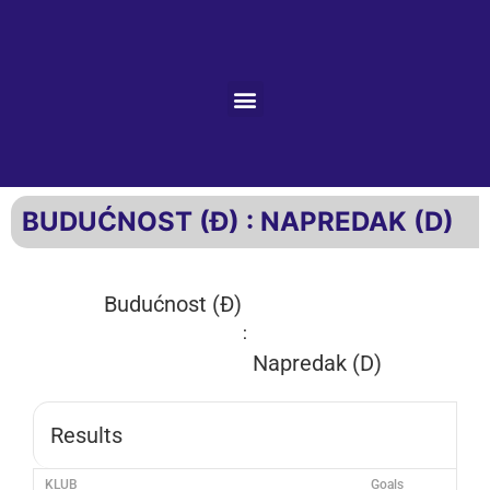
BUDUĆNOST (Đ) : NAPREDAK (D)
Budućnost (Đ)
:
Napredak (D)
Results
KLUB
Goals