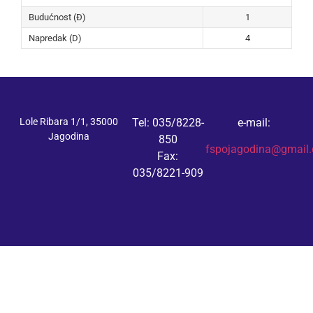
Budućnost (Đ)
1
Napredak (D)
4
Lole Ribara 1/1, 35000
Tel: 035/8228-
e-mail:
Jagodina
850
fspojagodina@gmail
Fax:
035/8221-909