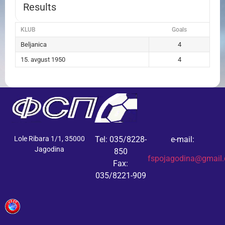
Results
KLUB
Goals
Beljanica
4
15. avgust 1950
4
Lole Ribara 1/1, 35000
Tel: 035/8228-
e-mail:
Jagodina
850
fspojagodina@gmail
Fax:
035/8221-909