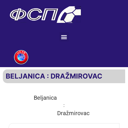
BELJANICA : DRAŽMIROVAC
Beljanica
:
Dražmirovac