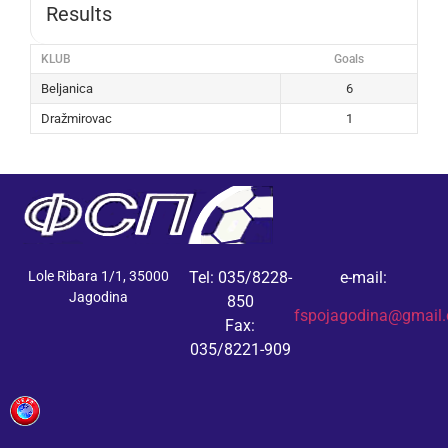
Results
KLUB
Goals
Beljanica
6
Dražmirovac
1
Lole Ribara 1/1, 35000
Tel: 035/8228-
e-mail:
Jagodina
850
fspojagodina@gmail
Fax:
035/8221-909