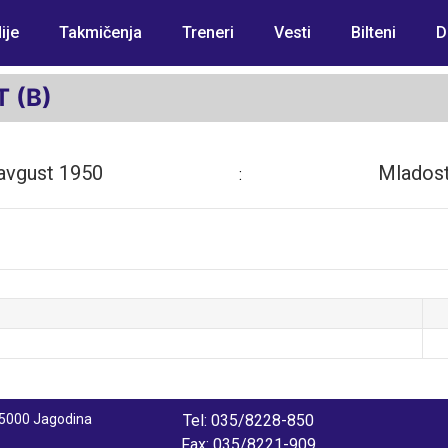
ije
Takmičenja
Treneri
Vesti
Bilteni
D
 (B)
 avgust 1950
Mladost
:
 35000 Jagodina
Tel: 035/8228-850
Fax: 035/8221-909