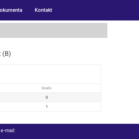
okumenta
Kontakt
 (B)
Goals
0
1
e-mail: